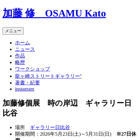
コ
加藤 修 OSAMU Kato
ン
テ
ン
メニュー
ツ
へ
ホーム
ス
ニュース
キ
作品
ッ
略歴
プ
ワークショップ
龍ヶ崎ストリートギャラリー⁺
著書・紀要
instagram
加藤修個展 時の岸辺 ギャラリー日
比谷
場所
ギャラリー日比谷
開催期間：2026年5月23日(土)～5月31日(日)
※27日休