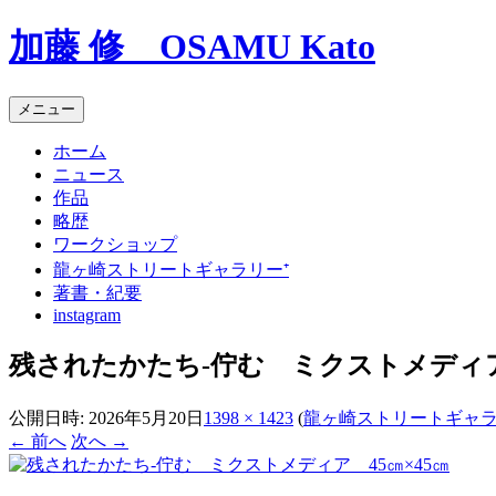
コ
加藤 修 OSAMU Kato
ン
テ
ン
メニュー
ツ
へ
ホーム
ス
ニュース
キ
作品
ッ
略歴
プ
ワークショップ
龍ヶ崎ストリートギャラリー⁺
著書・紀要
instagram
残されたかたち‐佇む ミクストメディア 
公開日時:
2026年5月20日
1398 × 1423
(
龍ヶ崎ストリートギャラ
← 前へ
次へ →