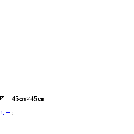
45㎝×45㎝
リー⁺
)