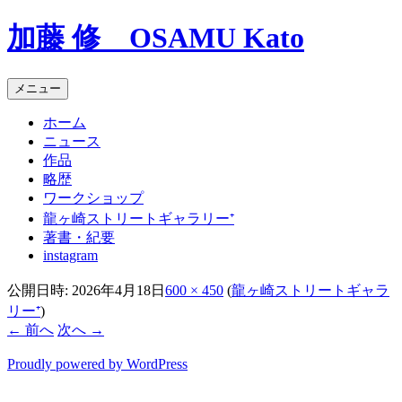
コ
加藤 修 OSAMU Kato
ン
テ
ン
メニュー
ツ
へ
ホーム
ス
ニュース
キ
作品
ッ
略歴
プ
ワークショップ
龍ヶ崎ストリートギャラリー⁺
著書・紀要
instagram
公開日時:
2026年4月18日
600 × 450
(
龍ヶ崎ストリートギャラ
リー⁺
)
← 前へ
次へ →
Proudly powered by WordPress